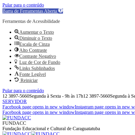
Pular para o conteúdo
Barra de Ferramentas Aberta
Ferramentas de Acessibilidade
Aumentar o Texto
Diminuir o Texto
Escala de Cinza
Alto Contraste
Contraste Negativo
Luz de Cor de Fundo
Links Sublinhados
Fonte Legível
Reiniciar
Pular para o conteúdo
12 3897-5660
Segunda à Sexta - 9h às 17h
12 3897-5660
Segunda à Se
SERVIDOR
Facebook page opens in new window
Instagram page opens in new 
Facebook page opens in new window
Instagram page opens in new 
FUNDACC
Fundação Educacional e Cultural de Caraguatatuba