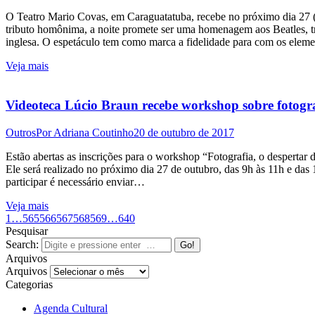
O Teatro Mario Covas, em Caraguatatuba, recebe no próximo dia 27 (
tributo homônima, a noite promete ser uma homenagem aos Beatles, tr
inglesa. O espetáculo tem como marca a fidelidade para com os ele
Veja mais
Videoteca Lúcio Braun recebe workshop sobre fotograf
Outros
Por
Adriana Coutinho
20 de outubro de 2017
Estão abertas as inscrições para o workshop “Fotografia, o despertar 
Ele será realizado no próximo dia 27 de outubro, das 9h às 11h e das
participar é necessário enviar…
Veja mais
1
…
565
566
567
568
569
…
640
Pesquisar
Search:
Arquivos
Arquivos
Categorias
Agenda Cultural