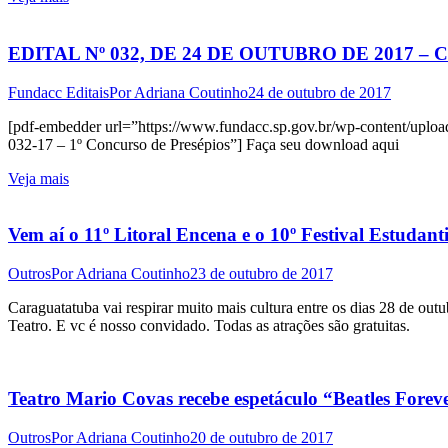
EDITAL Nº 032, DE 24 DE OUTUBRO DE 2017 –
Fundacc Editais
Por
Adriana Coutinho
24 de outubro de 2017
[pdf-embedder url=”https://www.fundacc.sp.gov.br/wp-content/upload
032-17 – 1º Concurso de Presépios”] Faça seu download aqui
Veja mais
Vem aí o 11º Litoral Encena e o 10º Festival Estudant
Outros
Por
Adriana Coutinho
23 de outubro de 2017
Caraguatatuba vai respirar muito mais cultura entre os dias 28 de out
Teatro. E vc é nosso convidado. Todas as atrações são gratuitas.
Teatro Mario Covas recebe espetáculo “Beatles Forev
Outros
Por
Adriana Coutinho
20 de outubro de 2017