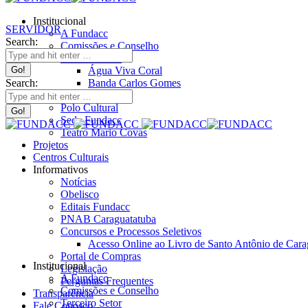
Institucional
SERVIDOR
A Fundacc
Search:
Comissões e Conselho
Terceiro Setor
Água Viva Coral
Search:
Banda Carlos Gomes
Espaços
Polo Cultural
Sede Fundacc
Teatro Mario Covas
Projetos
Centros Culturais
Informativos
Notícias
Obelisco
Editais Fundacc
PNAB Caraguatatuba
Concursos e Processos Seletivos
Acesso Online ao Livro de Santo Antônio de Cara
Portal de Compras
Institucional
Legislação
A Fundacc
Perguntas Frequentes
Comissões e Conselho
Transparência
Terceiro Setor
Fale Conosco