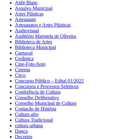
Aldir Blanc
Arquivo Municipal
Artes Plásticas
Artesanato
Artesanatos e Artes Plásticas
Audiovisual
Auditório Maristela de Oliveira
Biblioteca de Artes
Biblioteca Municipal
Carnaval
Cerâmica
Cine-Foto-Som
Cinema
Circo
Concurso Público – Edital 01/2022
Concursos e Processos Seletivos
Conferência de Cultura
Conselho Deliberativo
Conselho Municipal de Cultura
Contação de História
Cultura afro
Cultura Tradicional
cultura urbana
Dança
Decretos