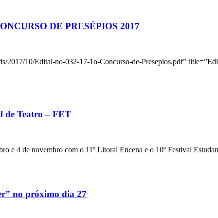
 CONCURSO DE PRESÉPIOS 2017
s/2017/10/Edital-no-032-17-1o-Concurso-de-Presepios.pdf” title=”Edit
il de Teatro – FET
ubro e 4 de novembro com o 11º Litoral Encena e o 10º Festival Estudan
er” no próximo dia 27