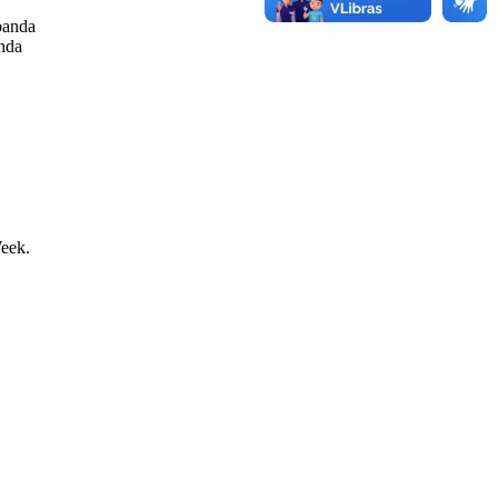
banda
anda
Week.