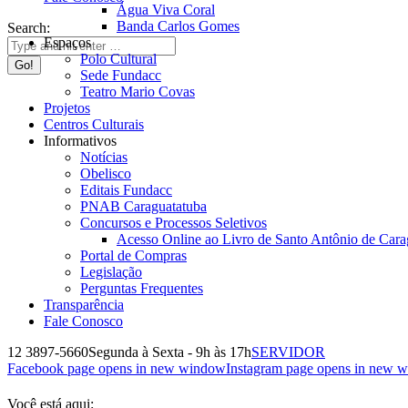
Água Viva Coral
Banda Carlos Gomes
Search:
Espaços
Polo Cultural
Sede Fundacc
Teatro Mario Covas
Projetos
Centros Culturais
Informativos
Notícias
Obelisco
Editais Fundacc
PNAB Caraguatatuba
Concursos e Processos Seletivos
Acesso Online ao Livro de Santo Antônio de Cara
Portal de Compras
Legislação
Perguntas Frequentes
Transparência
Fale Conosco
12 3897-5660
Segunda à Sexta - 9h às 17h
SERVIDOR
Facebook page opens in new window
Instagram page opens in new 
Você está aqui: