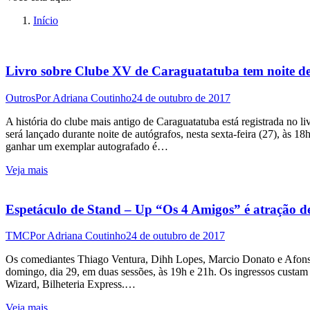
Início
Livro sobre Clube XV de Caraguatatuba tem noite de 
Outros
Por
Adriana Coutinho
24 de outubro de 2017
A história do clube mais antigo de Caraguatatuba está registrada no 
será lançado durante noite de autógrafos, nesta sexta-feira (27), às 18
ganhar um exemplar autografado é…
Veja mais
Espetáculo de Stand – Up “Os 4 Amigos” é atração 
TMC
Por
Adriana Coutinho
24 de outubro de 2017
Os comediantes Thiago Ventura, Dihh Lopes, Marcio Donato e Afons
domingo, dia 29, em duas sessões, às 19h e 21h. Os ingressos custam 
Wizard, Bilheteria Express.…
Veja mais