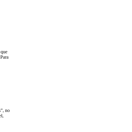
 que
 Para
”, no
l,