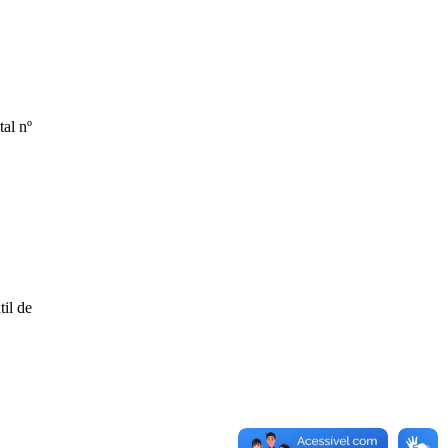
al nº
til de