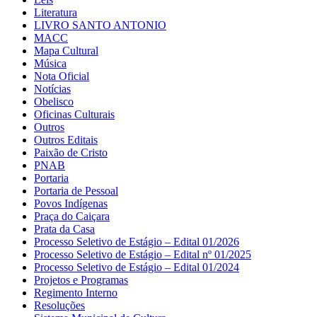
Literatura
LIVRO SANTO ANTONIO
MACC
Mapa Cultural
Música
Nota Oficial
Notícias
Obelisco
Oficinas Culturais
Outros
Outros Editais
Paixão de Cristo
PNAB
Portaria
Portaria de Pessoal
Povos Indígenas
Praça do Caiçara
Prata da Casa
Processo Seletivo de Estágio – Edital 01/2026
Processo Seletivo de Estágio – Edital nº 01/2025
Processo Seletivo de Estágio – Edital 01/2024
Projetos e Programas
Regimento Interno
Resoluções