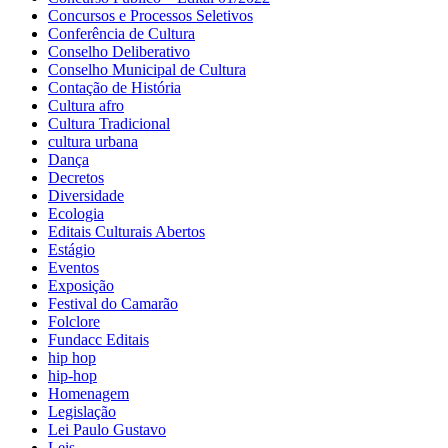
Concursos e Processos Seletivos
Conferência de Cultura
Conselho Deliberativo
Conselho Municipal de Cultura
Contação de História
Cultura afro
Cultura Tradicional
cultura urbana
Dança
Decretos
Diversidade
Ecologia
Editais Culturais Abertos
Estágio
Eventos
Exposição
Festival do Camarão
Folclore
Fundacc Editais
hip hop
hip-hop
Homenagem
Legislação
Lei Paulo Gustavo
Leis