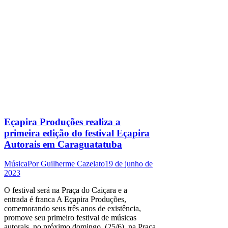
Eçapira Produções realiza a
primeira edição do festival Eçapira
Autorais em Caraguatatuba
Música
Por
Guilherme Cazelato
19 de junho de
2023
O festival será na Praça do Caiçara e a
entrada é franca A Eçapira Produções,
comemorando seus três anos de existência,
promove seu primeiro festival de músicas
autorais, no próximo domingo, (25/6), na Praça