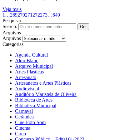
Veja mais
1
…
269
270
271
272
273
…
640
Pesquisar
Search:
Arquivos
Arquivos
Categorias
Agenda Cultural
Aldir Blanc
Arquivo Municipal
Artes Plásticas
Artesanato
Artesanatos e Artes Plásticas
Audiovisual
Auditório Maristela de Oliveira
Biblioteca de Artes
Biblioteca Municipal
Carnaval
Cerâmica
Cine-Foto-Som
Cinema
Circo
Concurso Público – Edital 01/2022