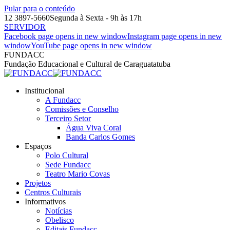
Pular para o conteúdo
12 3897-5660
Segunda à Sexta - 9h às 17h
SERVIDOR
Facebook page opens in new window
Instagram page opens in new
window
YouTube page opens in new window
FUNDACC
Fundação Educacional e Cultural de Caraguatatuba
Institucional
A Fundacc
Comissões e Conselho
Terceiro Setor
Água Viva Coral
Banda Carlos Gomes
Espaços
Polo Cultural
Sede Fundacc
Teatro Mario Covas
Projetos
Centros Culturais
Informativos
Notícias
Obelisco
Editais Fundacc