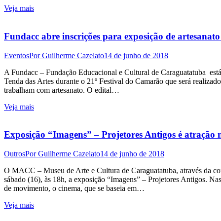
Veja mais
Fundacc abre inscrições para exposição de artesanat
Eventos
Por
Guilherme Cazelato
14 de junho de 2018
A Fundacc – Fundação Educacional e Cultural de Caraguatatuba está c
Tenda das Artes durante o 21º Festival do Camarão que será realizado 
trabalham com artesanato. O edital…
Veja mais
Exposição “Imagens” – Projetores Antigos é atraçã
Outros
Por
Guilherme Cazelato
14 de junho de 2018
O MACC – Museu de Arte e Cultura de Caraguatatuba, através da cont
sábado (16), às 18h, a exposição “Imagens” – Projetores Antigos. Nasc
de movimento, o cinema, que se baseia em…
Veja mais