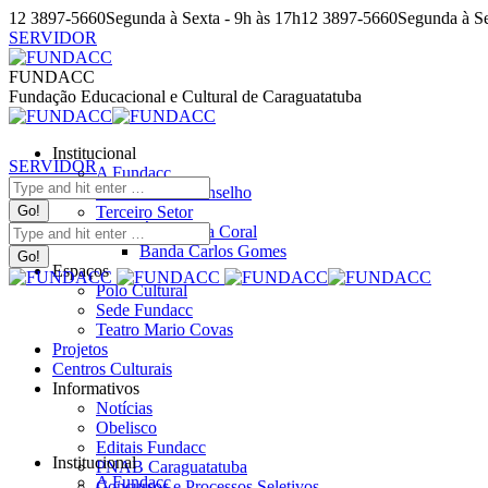
Pular
12 3897-5660
Segunda à Sexta - 9h às 17h
12 3897-5660
Segunda à Se
para
SERVIDOR
o
Facebook
Instagram
YouTube
Facebook
Instagram
YouTube
conteúdo
page
page
page
page
page
page
FUNDACC
opens
opens
opens
opens
opens
opens
Fundação Educacional e Cultural de Caraguatatuba
in
in
in
in
in
in
new
new
new
new
new
new
Institucional
window
window
window
window
window
window
SERVIDOR
A Fundacc
Search:
Comissões e Conselho
Terceiro Setor
Search:
Água Viva Coral
Banda Carlos Gomes
Espaços
Polo Cultural
Sede Fundacc
Teatro Mario Covas
Projetos
Centros Culturais
Informativos
Notícias
Obelisco
Editais Fundacc
Institucional
PNAB Caraguatatuba
A Fundacc
Concursos e Processos Seletivos