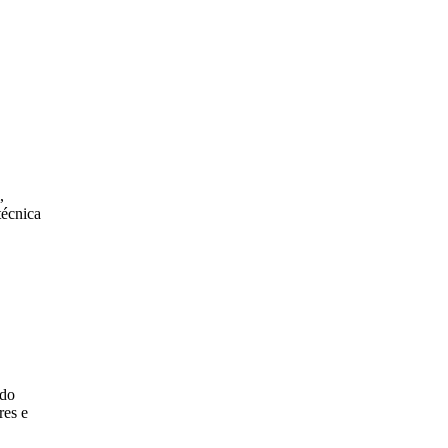
,
técnica
ado
res e