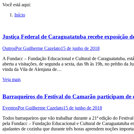
page
page
page
Você está aqui:
opens
opens
opens
in
in
in
Início
new
new
new
window
window
window
Justiça Federal de Caraguatatuba recebe exposição de
Outros
Por
Guilherme Cazelato
15 de junho de 2018
A Fundacc – Fundação Educacional e Cultural de Caraguatatuba, está 
aberta a visitações, de segunda a sexta, das 9h às 19h, no prédio da Ju
vinda da Vila de Alenjana de…
Veja mais
Barraqueiros do Festival do Camarão participam de 
Eventos
Por
Guilherme Cazelato
15 de junho de 2018
Todos barraqueiros que vão trabalhar durante a 21ª edição do Festiv
pela Fundacc – Fundação Educacional e Cultural de Caraguatatuba em
ajudantes de cozinha que durante três horas aprendem noções import