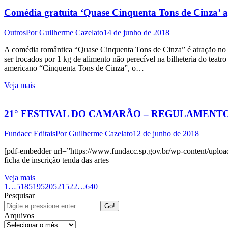
Comédia gratuita ‘Quase Cinquenta Tons de Cinza’ 
Outros
Por
Guilherme Cazelato
14 de junho de 2018
A comédia romântica “Quase Cinquenta Tons de Cinza” é atração no
ser trocados por 1 kg de alimento não perecível na bilheteria do teatr
americano “Cinquenta Tons de Cinza”, o…
Veja mais
21° FESTIVAL DO CAMARÃO – REGULAMENTO
Fundacc Editais
Por
Guilherme Cazelato
12 de junho de 2018
[pdf-embedder url=”https://www.fundacc.sp.gov.br/wp-content/uplo
ficha de inscrição tenda das artes
Veja mais
1
…
518
519
520
521
522
…
640
Pesquisar
Search:
Arquivos
Arquivos