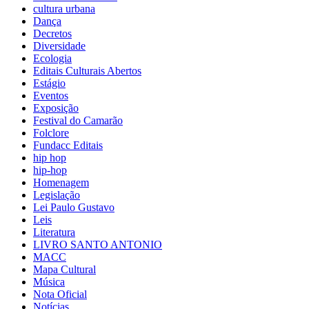
cultura urbana
Dança
Decretos
Diversidade
Ecologia
Editais Culturais Abertos
Estágio
Eventos
Exposição
Festival do Camarão
Folclore
Fundacc Editais
hip hop
hip-hop
Homenagem
Legislação
Lei Paulo Gustavo
Leis
Literatura
LIVRO SANTO ANTONIO
MACC
Mapa Cultural
Música
Nota Oficial
Notícias