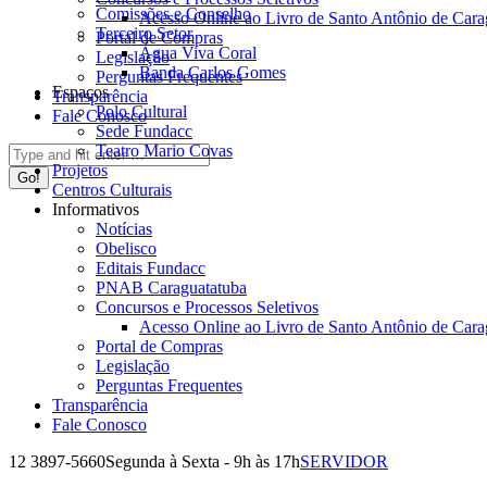
Comissões e Conselho
Acesso Online ao Livro de Santo Antônio de Cara
Terceiro Setor
Portal de Compras
Água Viva Coral
Legislação
Banda Carlos Gomes
Perguntas Frequentes
Espaços
Transparência
Polo Cultural
Fale Conosco
Sede Fundacc
Teatro Mario Covas
Search:
Projetos
Centros Culturais
Informativos
Notícias
Obelisco
Editais Fundacc
PNAB Caraguatatuba
Concursos e Processos Seletivos
Acesso Online ao Livro de Santo Antônio de Cara
Portal de Compras
Legislação
Perguntas Frequentes
Transparência
Fale Conosco
12 3897-5660
Segunda à Sexta - 9h às 17h
SERVIDOR
Facebook
Instagram
YouTube