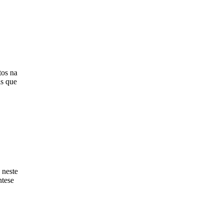
tos na
is que
 neste
ntese