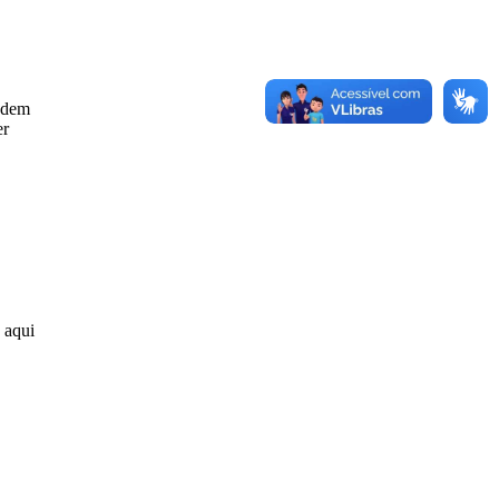
odem
er
 aqui