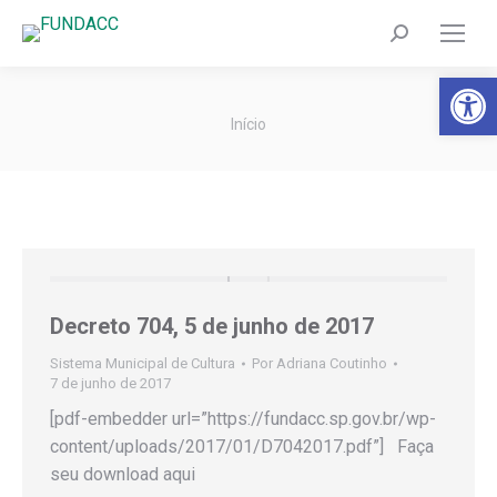
Search:
Barra de Fer
Você está aqui:
Início
Decreto 704, 5 de junho de 2017
Sistema Municipal de Cultura
Por
Adriana Coutinho
7 de junho de 2017
[pdf-embedder url=”https://fundacc.sp.gov.br/wp-
content/uploads/2017/01/D7042017.pdf”] Faça
seu download aqui