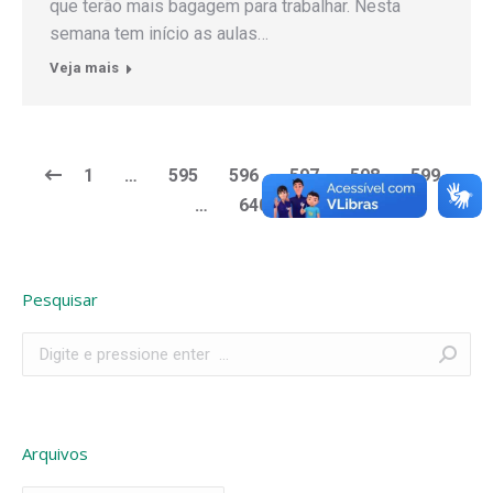
que terão mais bagagem para trabalhar. Nesta
semana tem início as aulas…
Veja mais
1
…
595
596
597
598
599
…
640
Pesquisar
Search:
Arquivos