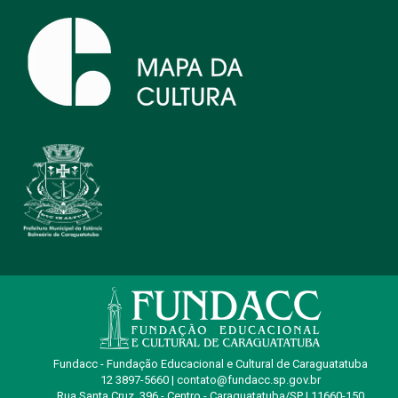
Fundacc - Fundação Educacional e Cultural de Caraguatatuba
12 3897-5660 | contato@fundacc.sp.gov.br
Rua Santa Cruz, 396 - Centro - Caraguatatuba/SP | 11660-150