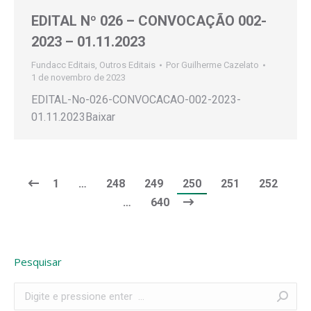
EDITAL Nº 026 – CONVOCAÇÃO 002-
2023 – 01.11.2023
Fundacc Editais
,
Outros Editais
Por
Guilherme Cazelato
1 de novembro de 2023
EDITAL-No-026-CONVOCACAO-002-2023-
01.11.2023Baixar
1
…
248
249
250
251
252
…
640
Pesquisar
Search: