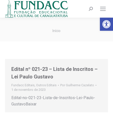
Search:
Barra de Fer
Você está aqui:
Início
Edital nº 021-23 – Lista de Inscritos –
Lei Paulo Gustavo
Fundacc Editais
,
Outros Editais
Por
Guilherme Cazelato
1 de novembro de 2023
Edital-no-021-23-Lista-de-Inscritos-Lei-Paulo-
GustavoBaixar