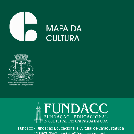
Fundacc - Fundação Educacional e Cultural de Caraguatatuba
12 3897-5660 | contato@fundacc.sp.gov.br