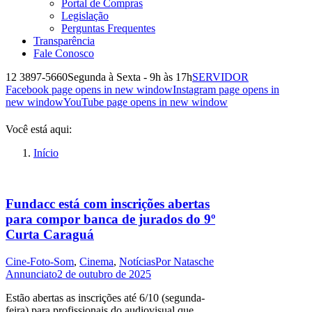
Portal de Compras
Legislação
Perguntas Frequentes
Transparência
Fale Conosco
12 3897-5660
Segunda à Sexta - 9h às 17h
SERVIDOR
Facebook page opens in new window
Instagram page opens in
new window
YouTube page opens in new window
Você está aqui:
Início
Fundacc está com inscrições abertas
para compor banca de jurados do 9º
Curta Caraguá
Cine-Foto-Som
,
Cinema
,
Notícias
Por
Natasche
Annunciato
2 de outubro de 2025
Estão abertas as inscrições até 6/10 (segunda-
feira) para profissionais do audiovisual que