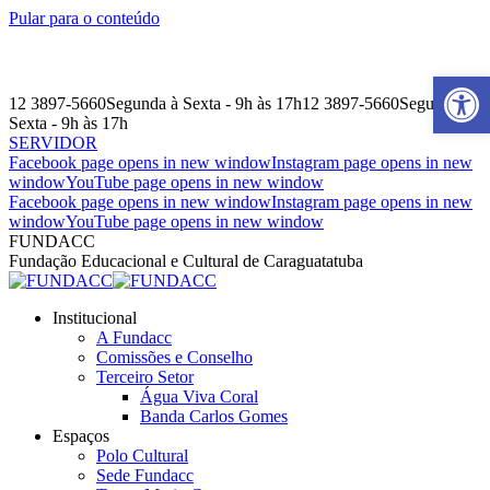
Pular para o conteúdo
Barra de Ferr
12 3897-5660
Segunda à Sexta - 9h às 17h
12 3897-5660
Segunda à
Sexta - 9h às 17h
SERVIDOR
Facebook page opens in new window
Instagram page opens in new
window
YouTube page opens in new window
Facebook page opens in new window
Instagram page opens in new
window
YouTube page opens in new window
FUNDACC
Fundação Educacional e Cultural de Caraguatatuba
Institucional
A Fundacc
Comissões e Conselho
Terceiro Setor
Água Viva Coral
Banda Carlos Gomes
Espaços
Polo Cultural
Sede Fundacc