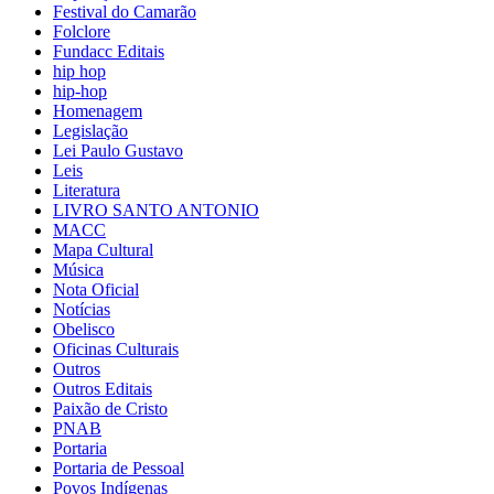
Festival do Camarão
Folclore
Fundacc Editais
hip hop
hip-hop
Homenagem
Legislação
Lei Paulo Gustavo
Leis
Literatura
LIVRO SANTO ANTONIO
MACC
Mapa Cultural
Música
Nota Oficial
Notícias
Obelisco
Oficinas Culturais
Outros
Outros Editais
Paixão de Cristo
PNAB
Portaria
Portaria de Pessoal
Povos Indígenas