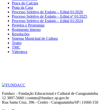
Praça do Caiçara
Prata da Casa
Processo Seletivo de Estágio – Edital 01/2026
Processo Seletivo de Estágio – Edital nº 01/2025
Processo Seletivo de Estágio – Edital 01/2024
Projetos e Programas
Regimento Interno
Resoluções
Sistema Municipal de Cultura
Teatro
TMC
Videoteca
Fundacc - Fundação Educacional e Cultural de Caraguatatuba
12 3897-5660 | contato@fundacc.sp.gov.br
Rua Santa Cruz, 396 - Centro - Caraguatatuba/SP | 11660-150