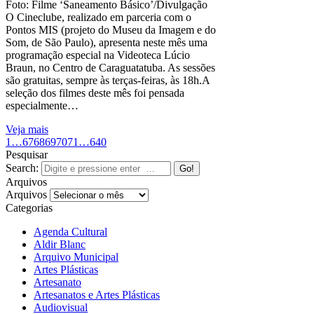
Foto: Filme ‘Saneamento Básico’/Divulgação
O Cineclube, realizado em parceria com o
Pontos MIS (projeto do Museu da Imagem e do
Som, de São Paulo), apresenta neste mês uma
programação especial na Videoteca Lúcio
Braun, no Centro de Caraguatatuba. As sessões
são gratuitas, sempre às terças-feiras, às 18h.A
seleção dos filmes deste mês foi pensada
especialmente…
Veja mais
1
…
67
68
69
70
71
…
640
Pesquisar
Search:
Arquivos
Arquivos
Categorias
Agenda Cultural
Aldir Blanc
Arquivo Municipal
Artes Plásticas
Artesanato
Artesanatos e Artes Plásticas
Audiovisual