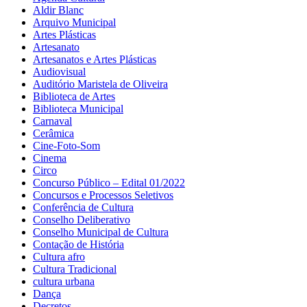
Aldir Blanc
Arquivo Municipal
Artes Plásticas
Artesanato
Artesanatos e Artes Plásticas
Audiovisual
Auditório Maristela de Oliveira
Biblioteca de Artes
Biblioteca Municipal
Carnaval
Cerâmica
Cine-Foto-Som
Cinema
Circo
Concurso Público – Edital 01/2022
Concursos e Processos Seletivos
Conferência de Cultura
Conselho Deliberativo
Conselho Municipal de Cultura
Contação de História
Cultura afro
Cultura Tradicional
cultura urbana
Dança
Decretos