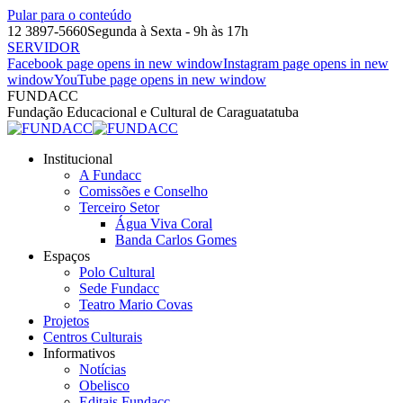
Pular para o conteúdo
12 3897-5660
Segunda à Sexta - 9h às 17h
SERVIDOR
Facebook page opens in new window
Instagram page opens in new
window
YouTube page opens in new window
FUNDACC
Fundação Educacional e Cultural de Caraguatatuba
Institucional
A Fundacc
Comissões e Conselho
Terceiro Setor
Água Viva Coral
Banda Carlos Gomes
Espaços
Polo Cultural
Sede Fundacc
Teatro Mario Covas
Projetos
Centros Culturais
Informativos
Notícias
Obelisco
Editais Fundacc