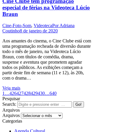
Cine Clube tem programação
especial de férias na Videoteca Lúcio
Braun
Cine-Foto-Som
,
Videoteca
Por
Adriana
Coutinho
8 de janeiro de 2020
Aos amantes do cinema, o Cine Clube está com
uma programação recheada de diversão durante
todo o mês de janeiro, na Videoteca Lúcio
Braun, com títulos de comédia, drama,
suspense e aventura que prometem agradar
todos os públicos. As exibições começam a
partir deste fim de semana (11 e 12), às 20h,
com o drama…
Veja mais
1
…
426
427
428
429
430
…
640
Pesquisar
Search:
Arquivos
Arquivos
Categorias
Agenda Cultural