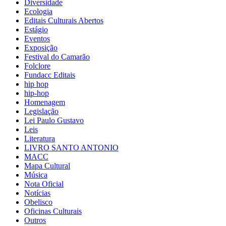
Diversidade
Ecologia
Editais Culturais Abertos
Estágio
Eventos
Exposição
Festival do Camarão
Folclore
Fundacc Editais
hip hop
hip-hop
Homenagem
Legislação
Lei Paulo Gustavo
Leis
Literatura
LIVRO SANTO ANTONIO
MACC
Mapa Cultural
Música
Nota Oficial
Notícias
Obelisco
Oficinas Culturais
Outros