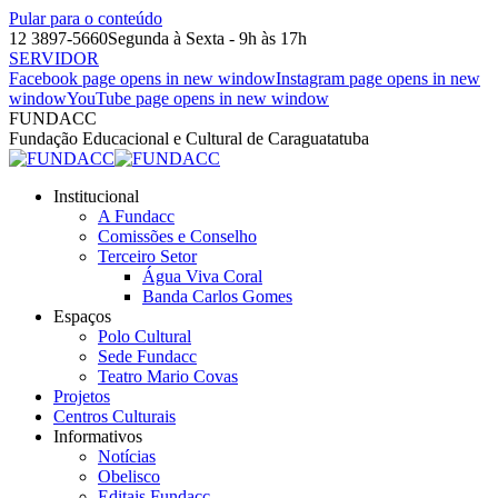
Pular para o conteúdo
12 3897-5660
Segunda à Sexta - 9h às 17h
SERVIDOR
Facebook page opens in new window
Instagram page opens in new
window
YouTube page opens in new window
FUNDACC
Fundação Educacional e Cultural de Caraguatatuba
Institucional
A Fundacc
Comissões e Conselho
Terceiro Setor
Água Viva Coral
Banda Carlos Gomes
Espaços
Polo Cultural
Sede Fundacc
Teatro Mario Covas
Projetos
Centros Culturais
Informativos
Notícias
Obelisco
Editais Fundacc