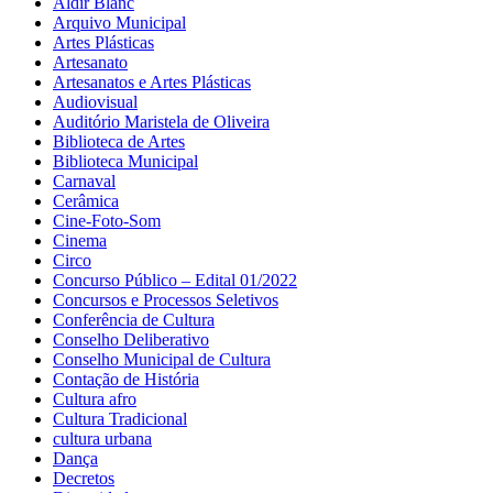
Aldir Blanc
Arquivo Municipal
Artes Plásticas
Artesanato
Artesanatos e Artes Plásticas
Audiovisual
Auditório Maristela de Oliveira
Biblioteca de Artes
Biblioteca Municipal
Carnaval
Cerâmica
Cine-Foto-Som
Cinema
Circo
Concurso Público – Edital 01/2022
Concursos e Processos Seletivos
Conferência de Cultura
Conselho Deliberativo
Conselho Municipal de Cultura
Contação de História
Cultura afro
Cultura Tradicional
cultura urbana
Dança
Decretos