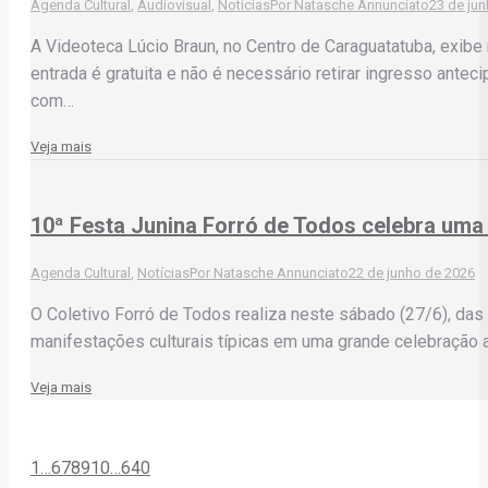
Agenda Cultural
,
Audiovisual
,
Notícias
Por
Natasche Annunciato
23 de ju
A Videoteca Lúcio Braun, no Centro de Caraguatatuba, exibe n
entrada é gratuita e não é necessário retirar ingresso ant
com…
Veja mais
10ª Festa Junina Forró de Todos celebra uma 
Agenda Cultural
,
Notícias
Por
Natasche Annunciato
22 de junho de 2026
O Coletivo Forró de Todos realiza neste sábado (27/6), das 
manifestações culturais típicas em uma grande celebração a
Veja mais
1
…
6
7
8
9
10
…
640