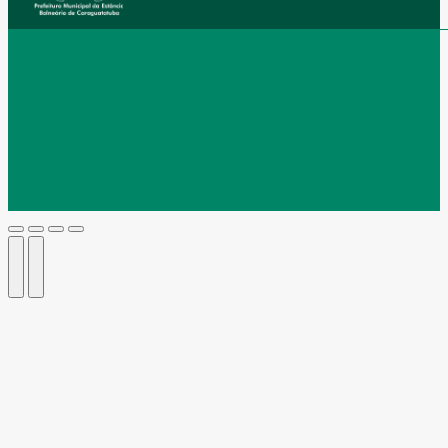
Go
to
Top