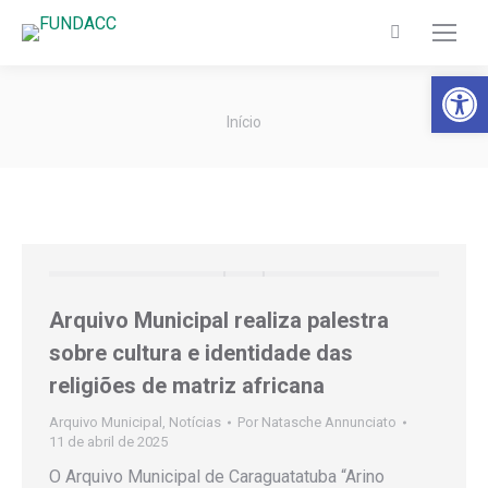
Search:
Barra de Fer
Você está aqui:
Início
Arquivo Municipal realiza palestra
sobre cultura e identidade das
religiões de matriz africana
Arquivo Municipal
,
Notícias
Por
Natasche Annunciato
11 de abril de 2025
O Arquivo Municipal de Caraguatatuba “Arino