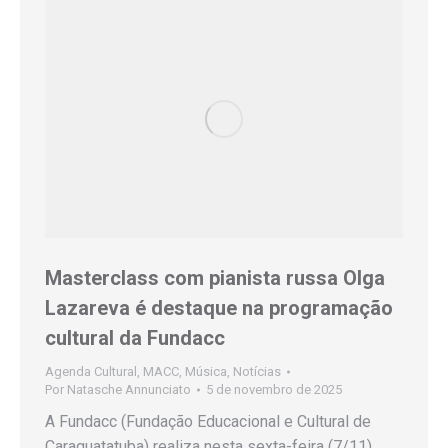
Masterclass com pianista russa Olga
Lazareva é destaque na programação
cultural da Fundacc
Agenda Cultural
,
MACC
,
Música
,
Notícias
Por
Natasche Annunciato
5 de novembro de 2025
A Fundacc (Fundação Educacional e Cultural de
Caraguatatuba) realiza nesta sexta-feira (7/11),