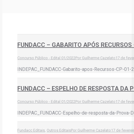
FUNDACC – GABARITO APÓS RECURSOS –
Concurso Público - Edital 01/2022
Por
Guilherme Cazelato
17 de feve
INDEPAC_FUNDACC-Gabarito-apos-Recursos-CP-01-2
FUNDACC – ESPELHO DE RESPOSTA DA PR
Concurso Público - Edital 01/2022
Por
Guilherme Cazelato
17 de feve
INDEPAC_FUNDACC-Espelho-de-resposta-da-Prova-Di
Fundacc Editais
,
Outros Editais
Por
Guilherme Cazelato
17 de feverei