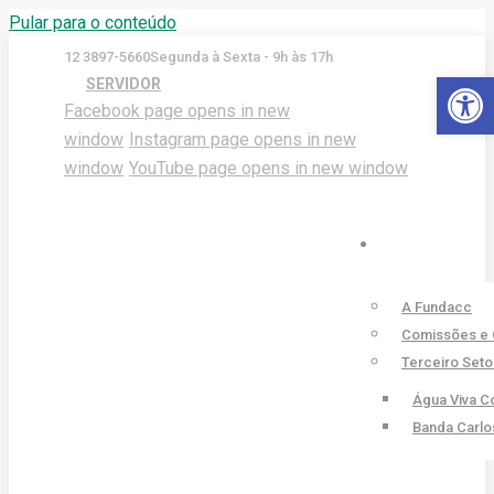
Pular para o conteúdo
12 3897-5660
Segunda à Sexta - 9h às 17h
Barra de Fer
SERVIDOR
Facebook page opens in new
window
Instagram page opens in new
window
YouTube page opens in new window
A Fundacc
Comissões e 
Terceiro Seto
Água Viva C
Banda Carl