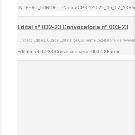
INDEPAC_FUNDACC-Notas-CP-01-2022_16_02_23Bai
Edital nº 032-23 Convocatoria nº 003-23
Fundacc Editais
,
Outros Editais
Por
Guilherme Cazelato
16 de feverei
Edital-no-032-23-Convocatoria-no-003-23Baixar