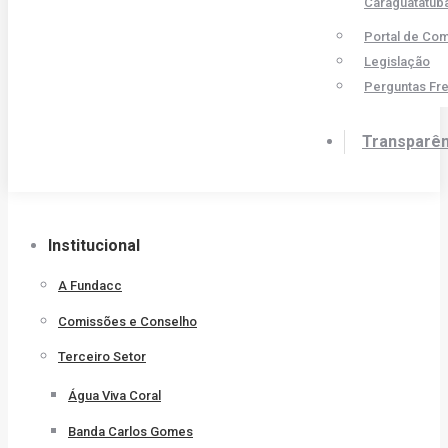
Caraguatatub
Portal de Co
Legislação
Perguntas Fr
Transparên
Institucional
A Fundacc
Comissões e Conselho
Terceiro Setor
Água Viva Coral
Banda Carlos Gomes