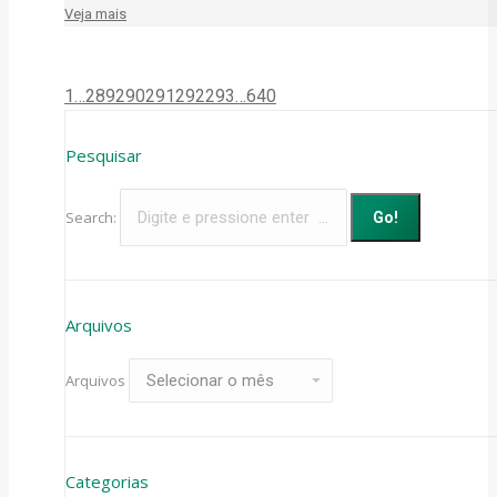
Veja mais
1
…
289
290
291
292
293
…
640
Pesquisar
Search:
Arquivos
Arquivos
Categorias