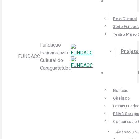
Polo Cultural
Sede Fundac
Teatro Mario 
Fundação
Projeto
Educacional e
FUNDACC
Cultural de
Caraguatatuba
Notícias
Obelisco
Editais Funda
PNAB Caragua
Concursos e 
Acesso Onli