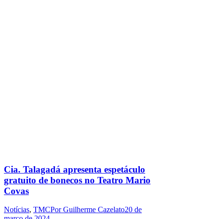
Cia. Talagadá apresenta espetáculo
gratuito de bonecos no Teatro Mario
Covas
Notícias
,
TMC
Por
Guilherme Cazelato
20 de
março de 2024