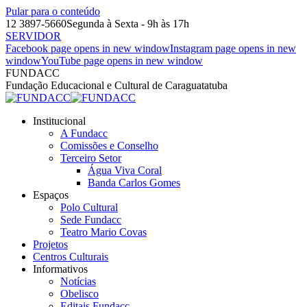
Pular para o conteúdo
12 3897-5660
Segunda à Sexta - 9h às 17h
SERVIDOR
Facebook page opens in new window
Instagram page opens in new
window
YouTube page opens in new window
FUNDACC
Fundação Educacional e Cultural de Caraguatatuba
Institucional
A Fundacc
Comissões e Conselho
Terceiro Setor
Água Viva Coral
Banda Carlos Gomes
Espaços
Polo Cultural
Sede Fundacc
Teatro Mario Covas
Projetos
Centros Culturais
Informativos
Notícias
Obelisco
Editais Fundacc