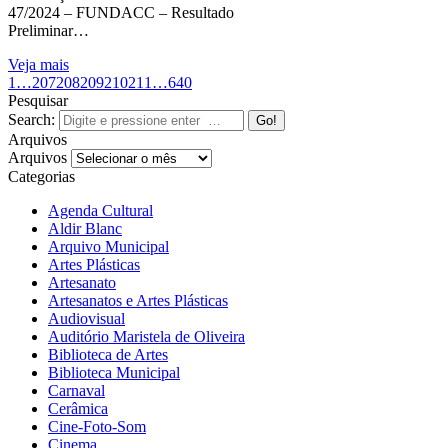
47/2024 – FUNDACC – Resultado
Preliminar…
Veja mais
1
…
207
208
209
210
211
…
640
Pesquisar
Search:
Arquivos
Arquivos
Categorias
Agenda Cultural
Aldir Blanc
Arquivo Municipal
Artes Plásticas
Artesanato
Artesanatos e Artes Plásticas
Audiovisual
Auditório Maristela de Oliveira
Biblioteca de Artes
Biblioteca Municipal
Carnaval
Cerâmica
Cine-Foto-Som
Cinema