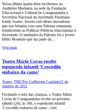
Nessa última quarta-feira recebemos no
Auditório Maristela, na sede da Fundação
Educacional e Cultural de Caraguatatuba a
Secretária Nacional da Juventude Paraibana
Emily Soares. Jovem com ideias inovadoras
que nos brindou com uma Palestra entusiasta,
fortalecendo as Políticas Públicas relacionadas à
Juventude. O mediador da Palestra foi o jovem
Hélio Monteiro que faz parte da…
Veja mais
Teatro Mário Covas recebe
espetáculo infantil ‘Crocodilo
embaixo da cama’
Teatro
,
TMC
Por
Guilherme Cazelato
21 de
outubro de 2021
Fechando o mês das crianças, o Teatro Mário
Covas de Caraguatatuba recebe no próximo
sábado (24), às 16h, o espetáculo infantil
‘Crocodilo embaixo da cama’, com