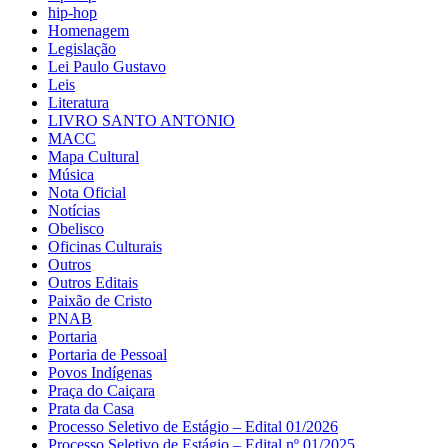
hip-hop
Homenagem
Legislação
Lei Paulo Gustavo
Leis
Literatura
LIVRO SANTO ANTONIO
MACC
Mapa Cultural
Música
Nota Oficial
Notícias
Obelisco
Oficinas Culturais
Outros
Outros Editais
Paixão de Cristo
PNAB
Portaria
Portaria de Pessoal
Povos Indígenas
Praça do Caiçara
Prata da Casa
Processo Seletivo de Estágio – Edital 01/2026
Processo Seletivo de Estágio – Edital nº 01/2025