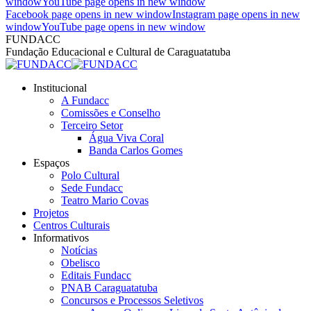
window
YouTube page opens in new window
Facebook page opens in new window
Instagram page opens in new
window
YouTube page opens in new window
FUNDACC
Fundação Educacional e Cultural de Caraguatatuba
Institucional
A Fundacc
Comissões e Conselho
Terceiro Setor
Água Viva Coral
Banda Carlos Gomes
Espaços
Polo Cultural
Sede Fundacc
Teatro Mario Covas
Projetos
Centros Culturais
Informativos
Notícias
Obelisco
Editais Fundacc
PNAB Caraguatatuba
Concursos e Processos Seletivos