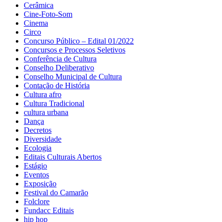
Cerâmica
Cine-Foto-Som
Cinema
Circo
Concurso Público – Edital 01/2022
Concursos e Processos Seletivos
Conferência de Cultura
Conselho Deliberativo
Conselho Municipal de Cultura
Contação de História
Cultura afro
Cultura Tradicional
cultura urbana
Dança
Decretos
Diversidade
Ecologia
Editais Culturais Abertos
Estágio
Eventos
Exposição
Festival do Camarão
Folclore
Fundacc Editais
hip hop