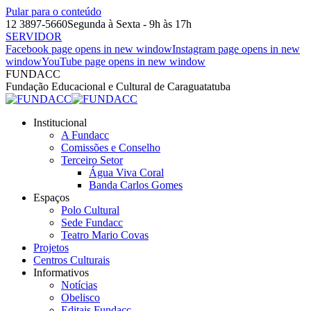
Pular para o conteúdo
12 3897-5660
Segunda à Sexta - 9h às 17h
SERVIDOR
Facebook page opens in new window
Instagram page opens in new
window
YouTube page opens in new window
FUNDACC
Fundação Educacional e Cultural de Caraguatatuba
Institucional
A Fundacc
Comissões e Conselho
Terceiro Setor
Água Viva Coral
Banda Carlos Gomes
Espaços
Polo Cultural
Sede Fundacc
Teatro Mario Covas
Projetos
Centros Culturais
Informativos
Notícias
Obelisco
Editais Fundacc