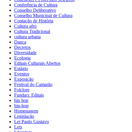
Conferência de Cultura
Conselho Deliberativo
Conselho Municipal de Cultura
Contação de História
Cultura afro
Cultura Tradicional
cultura urbana
Dança
Decretos
Diversidade
Ecologia
Editais Culturais Abertos
Estágio
Eventos
Exposição
Festival do Camarão
Folclore
Fundacc Editais
hip hop
hip-hop
Homenagem
Legislação
Lei Paulo Gustavo
Leis