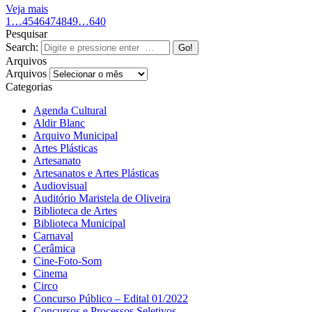
Veja mais
1
…
45
46
47
48
49
…
640
Pesquisar
Search:
Arquivos
Arquivos
Categorias
Agenda Cultural
Aldir Blanc
Arquivo Municipal
Artes Plásticas
Artesanato
Artesanatos e Artes Plásticas
Audiovisual
Auditório Maristela de Oliveira
Biblioteca de Artes
Biblioteca Municipal
Carnaval
Cerâmica
Cine-Foto-Som
Cinema
Circo
Concurso Público – Edital 01/2022
Concursos e Processos Seletivos