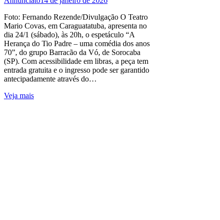
Annunciato
14 de janeiro de 2026
Foto: Fernando Rezende/Divulgação O Teatro
Mario Covas, em Caraguatatuba, apresenta no
dia 24/1 (sábado), às 20h, o espetáculo “A
Herança do Tio Padre – uma comédia dos anos
70”, do grupo Barracão da Vó, de Sorocaba
(SP). Com acessibilidade em libras, a peça tem
entrada gratuita e o ingresso pode ser garantido
antecipadamente através do…
Veja mais