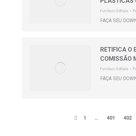
PLÁSTICAS
Fundacc Editais
P
FAÇA SEU DOW
RETIFICA O 
COMISSÃO M
Fundacc Editais
P
FAÇA SEU DOW
1
…
401
402