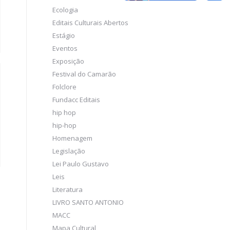
Ecologia
Editais Culturais Abertos
Estágio
Eventos
Exposição
Festival do Camarão
Folclore
Fundacc Editais
hip hop
hip-hop
Homenagem
Legislação
Lei Paulo Gustavo
Leis
Literatura
LIVRO SANTO ANTONIO
MACC
Mapa Cultural