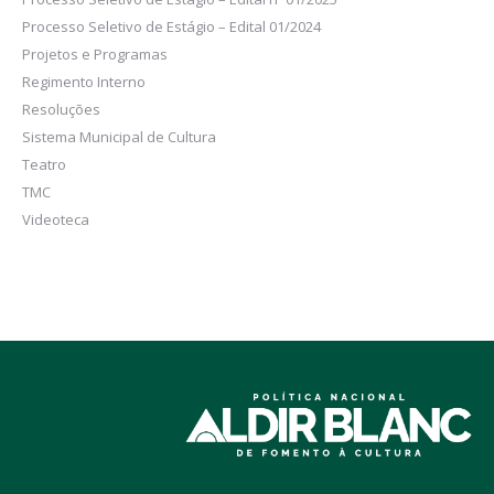
Processo Seletivo de Estágio – Edital 01/2024
Projetos e Programas
Regimento Interno
Resoluções
Sistema Municipal de Cultura
Teatro
TMC
Videoteca