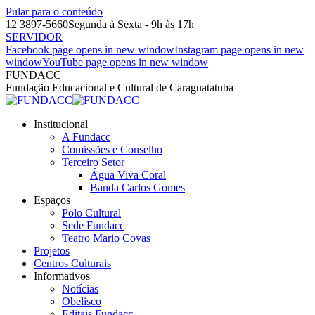
Pular para o conteúdo
12 3897-5660
Segunda à Sexta - 9h às 17h
SERVIDOR
Facebook page opens in new window
Instagram page opens in new
window
YouTube page opens in new window
FUNDACC
Fundação Educacional e Cultural de Caraguatatuba
Institucional
A Fundacc
Comissões e Conselho
Terceiro Setor
Água Viva Coral
Banda Carlos Gomes
Espaços
Polo Cultural
Sede Fundacc
Teatro Mario Covas
Projetos
Centros Culturais
Informativos
Notícias
Obelisco
Editais Fundacc