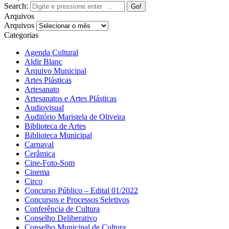
Search:
Arquivos
Arquivos
Categorias
Agenda Cultural
Aldir Blanc
Arquivo Municipal
Artes Plásticas
Artesanato
Artesanatos e Artes Plásticas
Audiovisual
Auditório Maristela de Oliveira
Biblioteca de Artes
Biblioteca Municipal
Carnaval
Cerâmica
Cine-Foto-Som
Cinema
Circo
Concurso Público – Edital 01/2022
Concursos e Processos Seletivos
Conferência de Cultura
Conselho Deliberativo
Conselho Municipal de Cultura