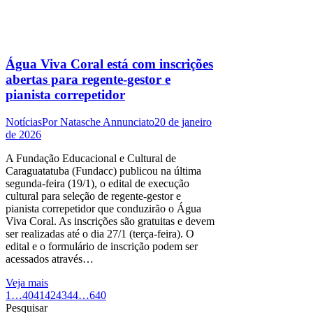
Água Viva Coral está com inscrições
abertas para regente-gestor e
pianista correpetidor
Notícias
Por
Natasche Annunciato
20 de janeiro
de 2026
A Fundação Educacional e Cultural de
Caraguatatuba (Fundacc) publicou na última
segunda-feira (19/1), o edital de execução
cultural para seleção de regente-gestor e
pianista correpetidor que conduzirão o Água
Viva Coral. As inscrições são gratuitas e devem
ser realizadas até o dia 27/1 (terça-feira). O
edital e o formulário de inscrição podem ser
acessados através…
Veja mais
1
…
40
41
42
43
44
…
640
Pesquisar