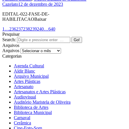
Cazelato
12 de dezembro de 2023
EDITAL-022-FASE-DE-
HABILITACAOBaixar
1
…
236
237
238
239
240
…
640
Pesquisar
Search:
Arquivos
Arquivos
Categorias
Agenda Cultural
Aldir Blanc
Arquivo Municipal
Artes Plásticas
Artesanato
Artesanatos e Artes Plásticas
Audiovisual
Auditório Maristela de Oliveira
Biblioteca de Artes
Biblioteca Municipal
Carnaval
Cerâmica
Cine-Foto-Som