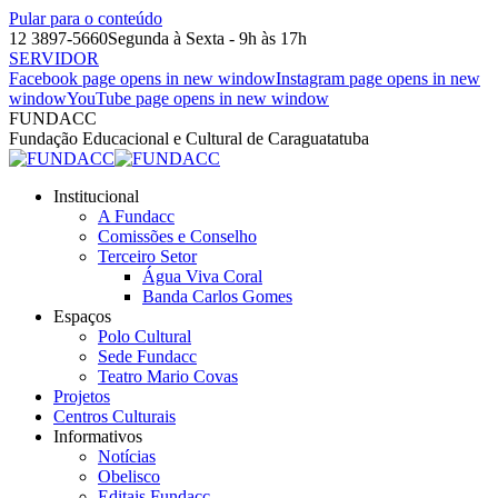
Pular para o conteúdo
12 3897-5660
Segunda à Sexta - 9h às 17h
SERVIDOR
Facebook page opens in new window
Instagram page opens in new
window
YouTube page opens in new window
FUNDACC
Fundação Educacional e Cultural de Caraguatatuba
Institucional
A Fundacc
Comissões e Conselho
Terceiro Setor
Água Viva Coral
Banda Carlos Gomes
Espaços
Polo Cultural
Sede Fundacc
Teatro Mario Covas
Projetos
Centros Culturais
Informativos
Notícias
Obelisco
Editais Fundacc