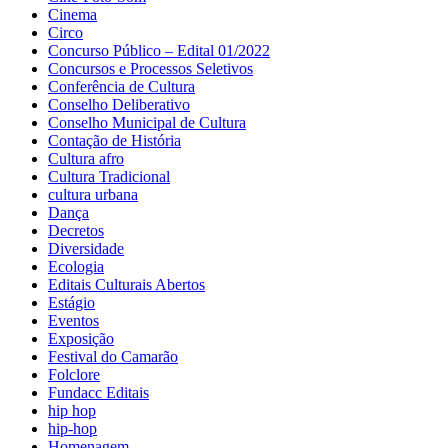
Cinema
Circo
Concurso Público – Edital 01/2022
Concursos e Processos Seletivos
Conferência de Cultura
Conselho Deliberativo
Conselho Municipal de Cultura
Contação de História
Cultura afro
Cultura Tradicional
cultura urbana
Dança
Decretos
Diversidade
Ecologia
Editais Culturais Abertos
Estágio
Eventos
Exposição
Festival do Camarão
Folclore
Fundacc Editais
hip hop
hip-hop
Homenagem