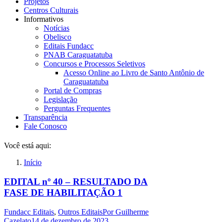
Projetos
Centros Culturais
Informativos
Notícias
Obelisco
Editais Fundacc
PNAB Caraguatatuba
Concursos e Processos Seletivos
Acesso Online ao Livro de Santo Antônio de
Caraguatatuba
Portal de Compras
Legislação
Perguntas Frequentes
Transparência
Fale Conosco
Você está aqui:
Início
EDITAL nº 40 – RESULTADO DA
FASE DE HABILITAÇÃO 1
Fundacc Editais
,
Outros Editais
Por
Guilherme
Cazelato
14 de dezembro de 2023