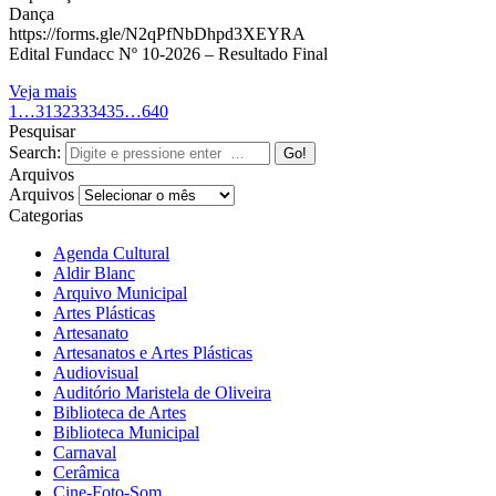
Dança
https://forms.gle/N2qPfNbDhpd3XEYRA
Edital Fundacc Nº 10-2026 – Resultado Final
Veja mais
1
…
31
32
33
34
35
…
640
Pesquisar
Search:
Arquivos
Arquivos
Categorias
Agenda Cultural
Aldir Blanc
Arquivo Municipal
Artes Plásticas
Artesanato
Artesanatos e Artes Plásticas
Audiovisual
Auditório Maristela de Oliveira
Biblioteca de Artes
Biblioteca Municipal
Carnaval
Cerâmica
Cine-Foto-Som