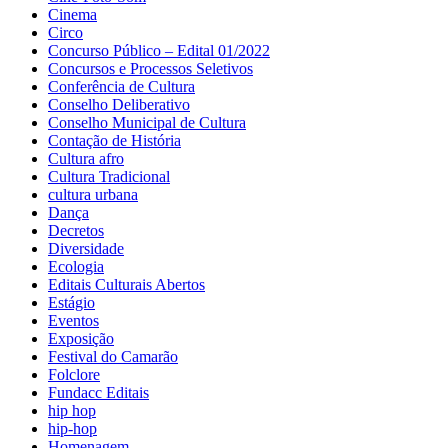
Cinema
Circo
Concurso Público – Edital 01/2022
Concursos e Processos Seletivos
Conferência de Cultura
Conselho Deliberativo
Conselho Municipal de Cultura
Contação de História
Cultura afro
Cultura Tradicional
cultura urbana
Dança
Decretos
Diversidade
Ecologia
Editais Culturais Abertos
Estágio
Eventos
Exposição
Festival do Camarão
Folclore
Fundacc Editais
hip hop
hip-hop
Homenagem