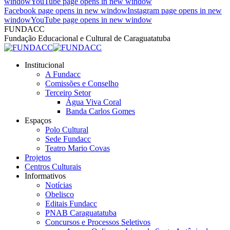
window
YouTube page opens in new window
Facebook page opens in new window
Instagram page opens in new
window
YouTube page opens in new window
FUNDACC
Fundação Educacional e Cultural de Caraguatatuba
Institucional
A Fundacc
Comissões e Conselho
Terceiro Setor
Água Viva Coral
Banda Carlos Gomes
Espaços
Polo Cultural
Sede Fundacc
Teatro Mario Covas
Projetos
Centros Culturais
Informativos
Notícias
Obelisco
Editais Fundacc
PNAB Caraguatatuba
Concursos e Processos Seletivos