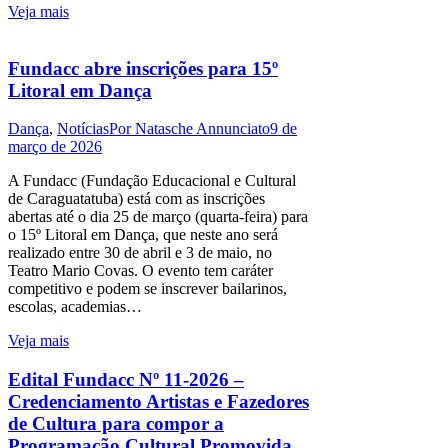
Veja mais
Fundacc abre inscrições para 15º
Litoral em Dança
Dança
,
Notícias
Por
Natasche Annunciato
9 de
março de 2026
A Fundacc (Fundação Educacional e Cultural
de Caraguatatuba) está com as inscrições
abertas até o dia 25 de março (quarta-feira) para
o 15º Litoral em Dança, que neste ano será
realizado entre 30 de abril e 3 de maio, no
Teatro Mario Covas. O evento tem caráter
competitivo e podem se inscrever bailarinos,
escolas, academias…
Veja mais
Edital Fundacc Nº 11-2026 –
Credenciamento Artistas e Fazedores
de Cultura para compor a
Programação Cultural Promovida