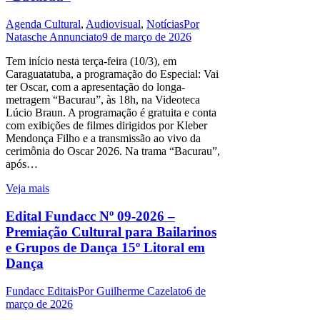
Agenda Cultural
,
Audiovisual
,
Notícias
Por
Natasche Annunciato
9 de março de 2026
Tem início nesta terça-feira (10/3), em
Caraguatatuba, a programação do Especial: Vai
ter Oscar, com a apresentação do longa-
metragem “Bacurau”, às 18h, na Videoteca
Lúcio Braun. A programação é gratuita e conta
com exibições de filmes dirigidos por Kleber
Mendonça Filho e a transmissão ao vivo da
cerimônia do Oscar 2026. Na trama “Bacurau”,
após…
Veja mais
Edital Fundacc Nº 09-2026 –
Premiação Cultural para Bailarinos
e Grupos de Dança 15º Litoral em
Dança
Fundacc Editais
Por
Guilherme Cazelato
6 de
março de 2026