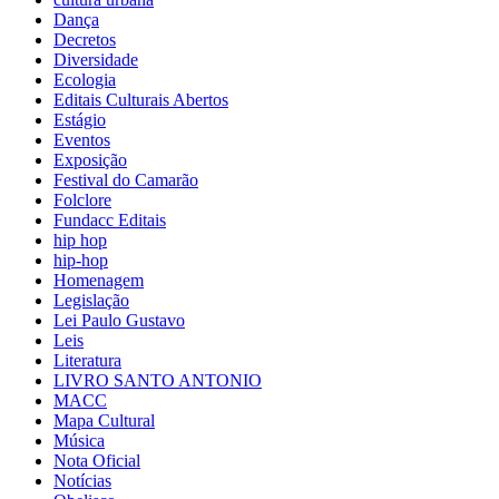
Dança
Decretos
Diversidade
Ecologia
Editais Culturais Abertos
Estágio
Eventos
Exposição
Festival do Camarão
Folclore
Fundacc Editais
hip hop
hip-hop
Homenagem
Legislação
Lei Paulo Gustavo
Leis
Literatura
LIVRO SANTO ANTONIO
MACC
Mapa Cultural
Música
Nota Oficial
Notícias