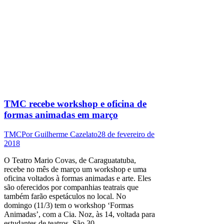
TMC recebe workshop e oficina de
formas animadas em março
TMC
Por
Guilherme Cazelato
28 de fevereiro de
2018
O Teatro Mario Covas, de Caraguatatuba,
recebe no mês de março um workshop e uma
oficina voltados à formas animadas e arte. Eles
são oferecidos por companhias teatrais que
também farão espetáculos no local. No
domingo (11/3) tem o workshop ‘Formas
Animadas’, com a Cia. Noz, às 14, voltada para
estudantes de teatros. São 30…