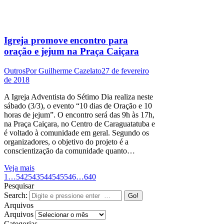
Igreja promove encontro para
oração e jejum na Praça Caiçara
Outros
Por
Guilherme Cazelato
27 de fevereiro
de 2018
A Igreja Adventista do Sétimo Dia realiza neste
sábado (3/3), o evento “10 dias de Oração e 10
horas de jejum”. O encontro será das 9h às 17h,
na Praça Caiçara, no Centro de Caraguatatuba e
é voltado à comunidade em geral. Segundo os
organizadores, o objetivo do projeto é a
conscientização da comunidade quanto…
Veja mais
1
…
542
543
544
545
546
…
640
Pesquisar
Search:
Arquivos
Arquivos
Categorias