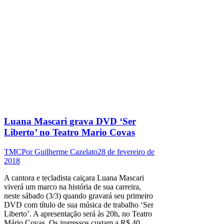
Luana Mascari grava DVD ‘Ser
Liberto’ no Teatro Mario Covas
TMC
Por
Guilherme Cazelato
28 de fevereiro de
2018
A cantora e tecladista caiçara Luana Mascari
viverá um marco na história de sua carreira,
neste sábado (3/3) quando gravará seu primeiro
DVD com título de sua música de trabalho ‘Ser
Liberto’. A apresentação será às 20h, no Teatro
Mário Covas. Os ingressos custam a R$ 40