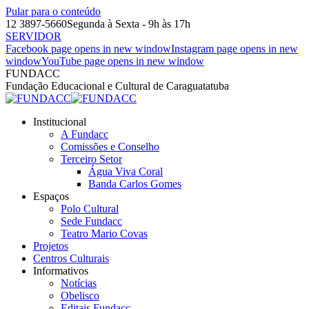
Pular para o conteúdo
12 3897-5660
Segunda à Sexta - 9h às 17h
SERVIDOR
Facebook page opens in new window
Instagram page opens in new
window
YouTube page opens in new window
FUNDACC
Fundação Educacional e Cultural de Caraguatatuba
Institucional
A Fundacc
Comissões e Conselho
Terceiro Setor
Água Viva Coral
Banda Carlos Gomes
Espaços
Polo Cultural
Sede Fundacc
Teatro Mario Covas
Projetos
Centros Culturais
Informativos
Notícias
Obelisco
Editais Fundacc