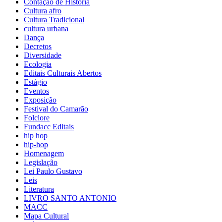
Contação de História
Cultura afro
Cultura Tradicional
cultura urbana
Dança
Decretos
Diversidade
Ecologia
Editais Culturais Abertos
Estágio
Eventos
Exposição
Festival do Camarão
Folclore
Fundacc Editais
hip hop
hip-hop
Homenagem
Legislação
Lei Paulo Gustavo
Leis
Literatura
LIVRO SANTO ANTONIO
MACC
Mapa Cultural