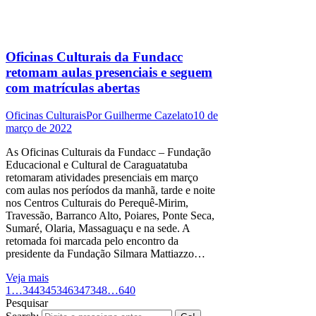
Oficinas Culturais da Fundacc
retomam aulas presenciais e seguem
com matrículas abertas
Oficinas Culturais
Por
Guilherme Cazelato
10 de
março de 2022
As Oficinas Culturais da Fundacc – Fundação
Educacional e Cultural de Caraguatatuba
retomaram atividades presenciais em março
com aulas nos períodos da manhã, tarde e noite
nos Centros Culturais do Perequê-Mirim,
Travessão, Barranco Alto, Poiares, Ponte Seca,
Sumaré, Olaria, Massaguaçu e na sede. A
retomada foi marcada pelo encontro da
presidente da Fundação Silmara Mattiazzo…
Veja mais
1
…
344
345
346
347
348
…
640
Pesquisar