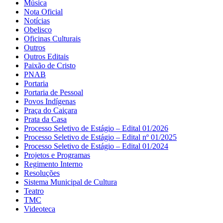
Música
Nota Oficial
Notícias
Obelisco
Oficinas Culturais
Outros
Outros Editais
Paixão de Cristo
PNAB
Portaria
Portaria de Pessoal
Povos Indígenas
Praça do Caiçara
Prata da Casa
Processo Seletivo de Estágio – Edital 01/2026
Processo Seletivo de Estágio – Edital nº 01/2025
Processo Seletivo de Estágio – Edital 01/2024
Projetos e Programas
Regimento Interno
Resoluções
Sistema Municipal de Cultura
Teatro
TMC
Videoteca