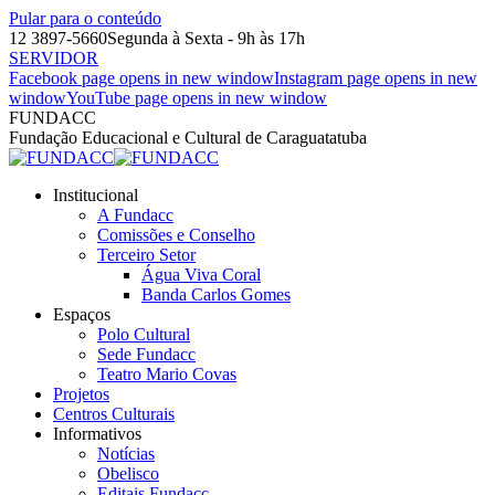
Pular para o conteúdo
12 3897-5660
Segunda à Sexta - 9h às 17h
SERVIDOR
Facebook page opens in new window
Instagram page opens in new
window
YouTube page opens in new window
FUNDACC
Fundação Educacional e Cultural de Caraguatatuba
Institucional
A Fundacc
Comissões e Conselho
Terceiro Setor
Água Viva Coral
Banda Carlos Gomes
Espaços
Polo Cultural
Sede Fundacc
Teatro Mario Covas
Projetos
Centros Culturais
Informativos
Notícias
Obelisco
Editais Fundacc