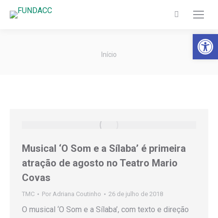
Search:
Barra de Fer
Você está aqui:
Início
Musical ‘O Som e a Sílaba’ é primeira
atração de agosto no Teatro Mario
Covas
TMC
Por
Adriana Coutinho
26 de julho de 2018
O musical ‘O Som e a Sílaba’, com texto e direção