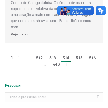
Centro de Caraguatatuba. O número de inscritos
superou a expectativa da organização e ganhou
uma atração a mais com canoeiros de 1ª viagem
que deram um show a parte. Esta edição contou
com…
Veja mais
1
…
512
513
514
515
516
…
640
Pesquisar
Search: