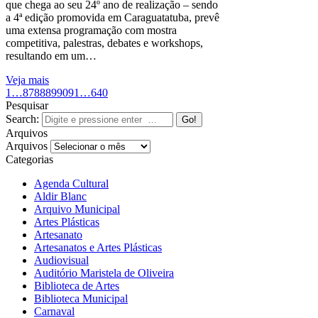
que chega ao seu 24º ano de realização – sendo
a 4ª edição promovida em Caraguatatuba, prevê
uma extensa programação com mostra
competitiva, palestras, debates e workshops,
resultando em um…
Veja mais
1
…
87
88
89
90
91
…
640
Pesquisar
Search:
Arquivos
Arquivos
Categorias
Agenda Cultural
Aldir Blanc
Arquivo Municipal
Artes Plásticas
Artesanato
Artesanatos e Artes Plásticas
Audiovisual
Auditório Maristela de Oliveira
Biblioteca de Artes
Biblioteca Municipal
Carnaval