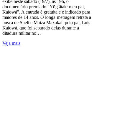
exibe neste sábado (19/7), às 19h, o
documentário premiado “Yõg ãtak: meu pai,
Kaiowá”. A entrada é gratuita e é indicado para
maiores de 14 anos. O longa-metragem retrata a
busca de Sueli e Maiza Maxakali pelo pai, Luis
Kaiowá, que foi separado delas durante a
ditadura militar no…
Veja mais