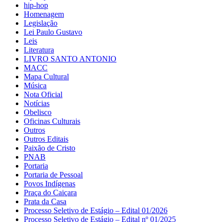
hip-hop
Homenagem
Legislação
Lei Paulo Gustavo
Leis
Literatura
LIVRO SANTO ANTONIO
MACC
Mapa Cultural
Música
Nota Oficial
Notícias
Obelisco
Oficinas Culturais
Outros
Outros Editais
Paixão de Cristo
PNAB
Portaria
Portaria de Pessoal
Povos Indígenas
Praça do Caiçara
Prata da Casa
Processo Seletivo de Estágio – Edital 01/2026
Processo Seletivo de Estágio – Edital nº 01/2025