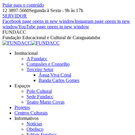
Pular para o conteúdo
12 3897-5660
Segunda à Sexta - 9h às 17h
SERVIDOR
Facebook page opens in new window
Instagram page opens in new
window
YouTube page opens in new window
FUNDACC
Fundação Educacional e Cultural de Caraguatatuba
Institucional
A Fundacc
Comissões e Conselho
Terceiro Setor
Água Viva Coral
Banda Carlos Gomes
Espaços
Polo Cultural
Sede Fundacc
Teatro Mario Covas
Projetos
Centros Culturais
Informativos
Notícias
Obelisco
Editais Fundacc