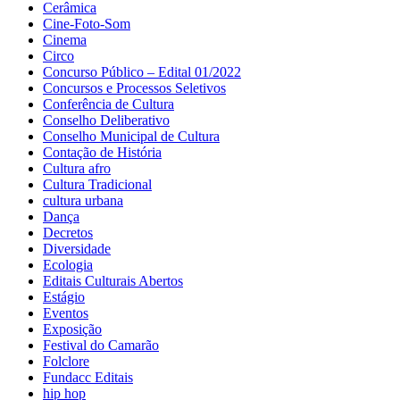
Cerâmica
Cine-Foto-Som
Cinema
Circo
Concurso Público – Edital 01/2022
Concursos e Processos Seletivos
Conferência de Cultura
Conselho Deliberativo
Conselho Municipal de Cultura
Contação de História
Cultura afro
Cultura Tradicional
cultura urbana
Dança
Decretos
Diversidade
Ecologia
Editais Culturais Abertos
Estágio
Eventos
Exposição
Festival do Camarão
Folclore
Fundacc Editais
hip hop